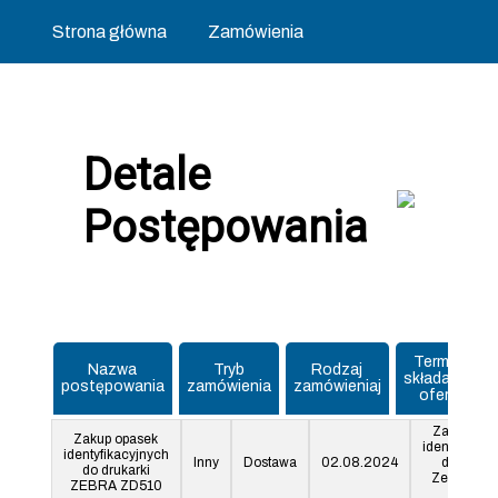
Strona główna
Zamówienia
Detale
Postępowania
Termin
Nazwa
Tryb
Rodzaj
składania
postępowania
zamówienia
zamówieniaj
ofert
Zakup opa
Zakup opasek
identyfikacy
identyfikacyjnych
Inny
Dostawa
02.08.2024
do drukar
do drukarki
Zebra HC1
ZEBRA ZD510
ZD 510